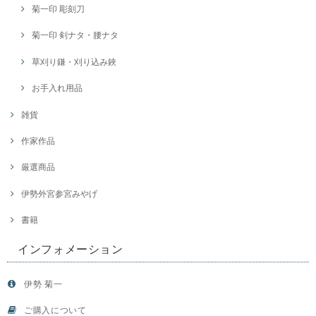
菊一印 彫刻刀
菊一印 剣ナタ・腰ナタ
草刈り鎌・刈り込み鋏
お手入れ用品
雑貨
作家作品
厳選商品
伊勢外宮参宮みやげ
書籍
インフォメーション
伊勢 菊一
ご購入について