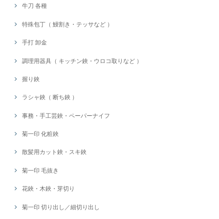
牛刀 各種
特殊包丁（ 鰻割き・テッサなど ）
手打 卸金
調理用器具（ キッチン鋏・ウロコ取りなど ）
握り鋏
ラシャ鋏（ 断ち鋏 ）
事務・手工芸鋏・ペーパーナイフ
菊一印 化粧鋏
散髪用カット鋏・スキ鋏
菊一印 毛抜き
花鋏・木鋏・芽切り
菊一印 切り出し／細切り出し