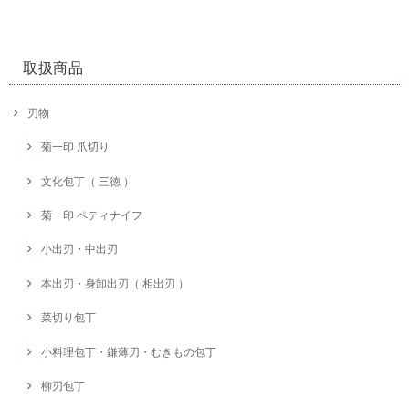
取扱商品
刃物
菊一印 爪切り
文化包丁（ 三徳 ）
菊一印 ペティナイフ
小出刃・中出刃
本出刃・身卸出刃（ 相出刃 ）
菜切り包丁
小料理包丁・鎌薄刃・むきもの包丁
柳刃包丁