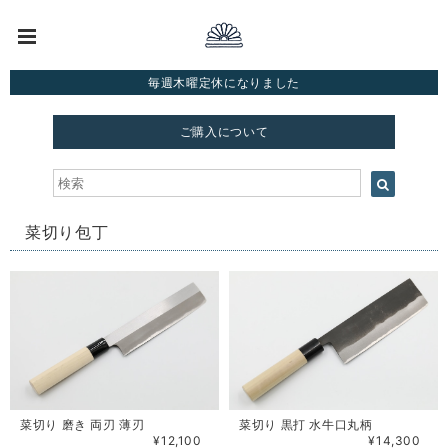
毎週木曜定休になりました
ご購入について
菜切り包丁
菜切り 磨き 両刃 薄刃
菜切り 黒打 水牛口丸柄
¥12,100
¥14,300