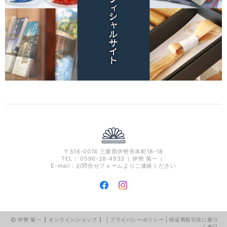
〒516-0074 三重県伊勢市本町18-18
TEL： 0596-28-4933（ 伊勢 菊一 ）
E-mail：お問合せフォームよりご連絡ください
伊勢 菊一【 オンラインショップ 】 |
プライバシーポリシー
|
特定商取引法に基づ
く表記