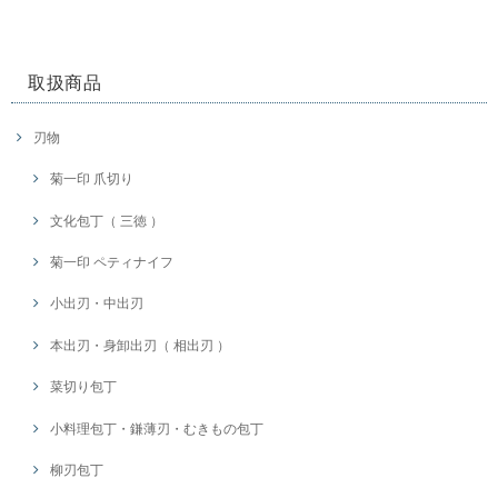
取扱商品
刃物
菊一印 爪切り
文化包丁（ 三徳 ）
菊一印 ペティナイフ
小出刃・中出刃
本出刃・身卸出刃（ 相出刃 ）
菜切り包丁
小料理包丁・鎌薄刃・むきもの包丁
柳刃包丁