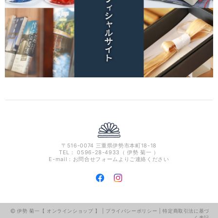
〒516-0074 三重県伊勢市本町18-18
TEL： 0596-28-4933（ 伊勢 菊一 ）
E-mail：お問合せフォームよりご連絡ください
伊勢 菊一【 オンラインショップ 】 |
プライバシーポリシー
|
特定商取引法に基づ
く表記