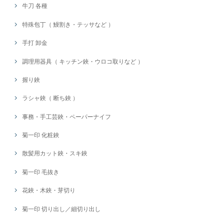
牛刀 各種
特殊包丁（ 鰻割き・テッサなど ）
手打 卸金
調理用器具（ キッチン鋏・ウロコ取りなど ）
握り鋏
ラシャ鋏（ 断ち鋏 ）
事務・手工芸鋏・ペーパーナイフ
菊一印 化粧鋏
散髪用カット鋏・スキ鋏
菊一印 毛抜き
花鋏・木鋏・芽切り
菊一印 切り出し／細切り出し