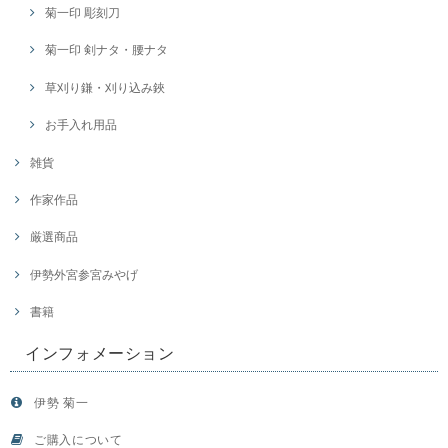
菊一印 彫刻刀
菊一印 剣ナタ・腰ナタ
草刈り鎌・刈り込み鋏
お手入れ用品
雑貨
作家作品
厳選商品
伊勢外宮参宮みやげ
書籍
インフォメーション
伊勢 菊一
ご購入について