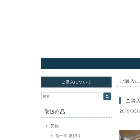
ご購入
ご購入について
ご購
2019/03/
取扱商品
刃物
菊一印 爪切り