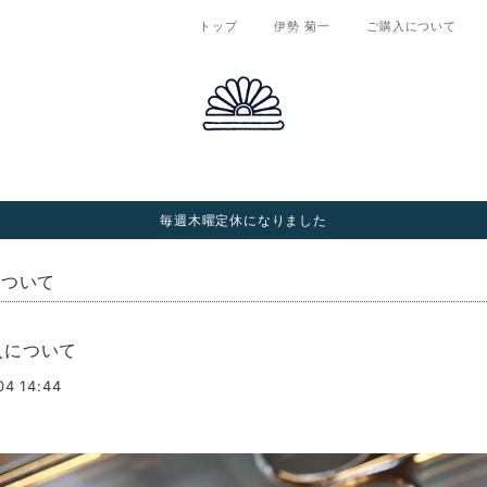
トップ
伊勢 菊一
ご購入について
毎週木曜定休になりました
について
入について
04 14:44