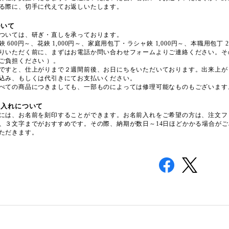
る際に、切手に代えてお返しいたします。
ついて
ついては、研ぎ・直しを承っております。
 600円～、花鋏 1,000円～、家庭用包丁・ラシャ鋏 1,000円～、本職用包丁
りいただく前に、まずはお電話か問い合わせフォームよりご連絡ください。そ
ご負担ください ）。
ですと、仕上がりまで２週間前後、お日にちをいただいております。出来上が
込み、もしくは代引きにてお支払いください。
べての商品につきましても、一部ものによっては修理可能なものもございます
名入れについて
には、お名前を刻印することができます。お名前入れをご希望の方は、注文フ
、３文字までがおすすめです。その際、納期が数日～14日ほどかかる場合が
ただきます。