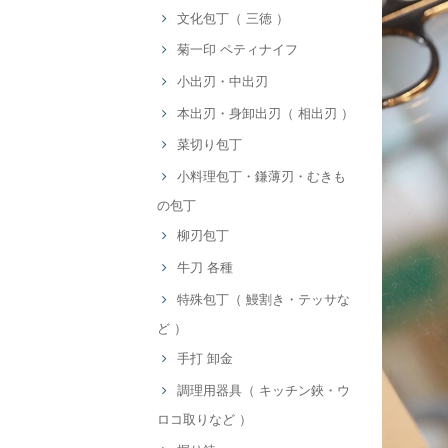
文化包丁（ 三徳 ）
菊一印 ペティナイフ
小出刃・中出刃
本出刃・身卸出刃（ 相出刃 ）
菜切り包丁
小料理包丁・鎌薄刃・むきも
の包丁
柳刃包丁
牛刀 各種
特殊包丁（ 鰻割き・テッサな
ど ）
手打 卸金
調理用器具（ キッチン鋏・ウ
ロコ取りなど ）