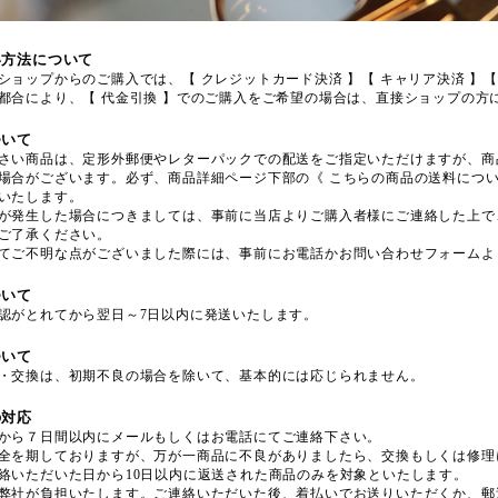
い方法について
ショップからのご購入では、【 クレジットカード決済 】【 キャリア決済 】【
都合により、【 代金引換 】でのご購入をご希望の場合は、直接ショップの方
ついて
さい商品は、定形外郵便やレターパックでの配送をご指定いただけますが、商
場合がございます。必ず、商品詳細ページ下部の《 こちらの商品の送料につい
いたします。
が発生した場合につきましては、事前に当店よりご購入者様にご連絡した上で
ご了承ください。
てご不明な点がございました際には、事前にお電話かお問い合わせフォームよ
ついて
認がとれてから翌日～7日以内に発送いたします。
ついて
・交換は、初期不良の場合を除いて、基本的には応じられません。
の対応
から７日間以内にメールもしくはお電話にてご連絡下さい。
全を期しておりますが、万が一商品に不良がありましたら、交換もしくは修理
絡いただいた日から10日以内に返送された商品のみを対象といたします。
弊社が負担いたします。ご連絡いただいた後、着払いでお送りいただくか、郵