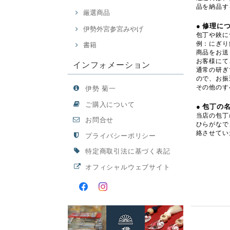
品を納品す
厳選商品
● 修理に
伊勢外宮参宮みやげ
包丁や鋏に
例：にぎり鋏
書籍
商品をお送
お客様にて
インフォメーション
通常の研ぎ
ので、お振
その他のす
伊勢 菊一
ご購入について
● 包丁の
当店の包丁
お問合せ
ひらがなで
絡させてい
プライバシーポリシー
特定商取引法に基づく表記
オフィシャルウェブサイト