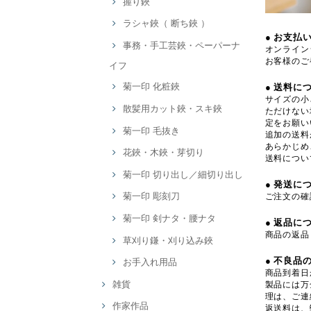
握り鋏
ラシャ鋏（ 断ち鋏 ）
● お支払
事務・手工芸鋏・ペーパーナ
オンライン
お客様のご
イフ
菊一印 化粧鋏
● 送料に
サイズの小
散髪用カット鋏・スキ鋏
ただけない
定をお願い
菊一印 毛抜き
追加の送料
あらかじめ
花鋏・木鋏・芽切り
送料につい
菊一印 切り出し／細切り出し
● 発送に
菊一印 彫刻刀
ご注文の確
菊一印 剣ナタ・腰ナタ
● 返品に
商品の返品
草刈り鎌・刈り込み鋏
● 不良品
お手入れ用品
商品到着日
雑貨
製品には万
理は、ご連
作家作品
返送料は、