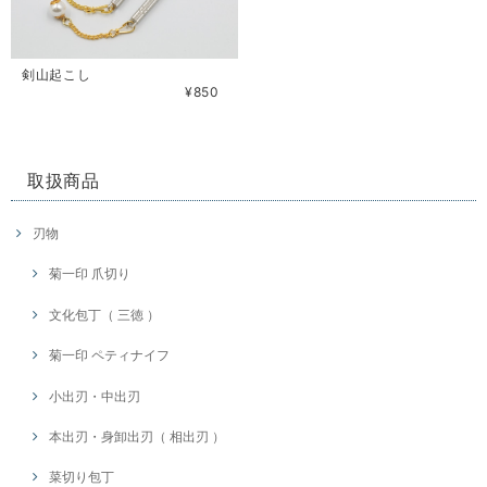
剣山起こし
¥850
取扱商品
刃物
菊一印 爪切り
文化包丁（ 三徳 ）
菊一印 ペティナイフ
小出刃・中出刃
本出刃・身卸出刃（ 相出刃 ）
菜切り包丁