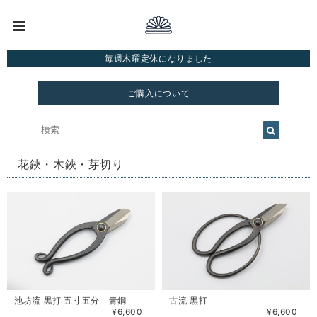
毎週木曜定休になりました
ご購入について
花鋏・木鋏・芽切り
池坊流 黒打 五寸五分 青鋼
古流 黒打
¥6,600
¥6,600