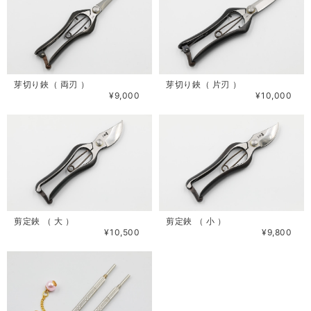
芽切り鋏（ 両刃 ）
芽切り鋏（ 片刃 ）
¥9,000
¥10,000
剪定鋏 （ 大 ）
剪定鋏 （ 小 ）
¥10,500
¥9,800