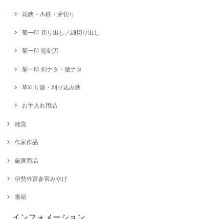
花鋏・木鋏・芽切り
菊一印 切り出し／細切り出し
菊一印 彫刻刀
菊一印 剣ナタ・腰ナタ
草刈り鎌・刈り込み鋏
お手入れ用品
雑貨
作家作品
厳選商品
伊勢外宮参宮みやげ
書籍
インフォメーション