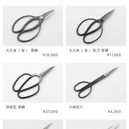
大久保（ 並 ） 青鋼
大久保（ 並 ）長刃 青鋼
¥10,000
¥11,500
津島型 青鋼
小枝切り
¥27,000
¥4,300