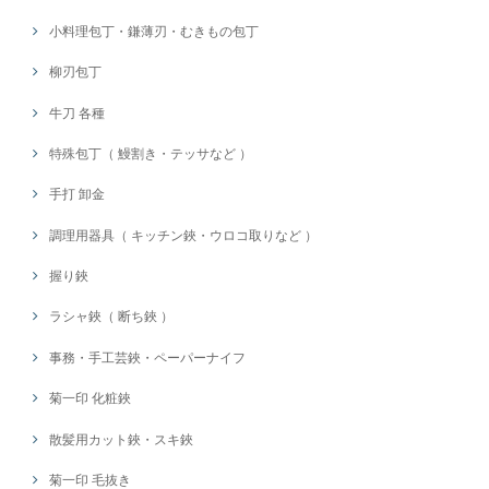
小料理包丁・鎌薄刃・むきもの包丁
柳刃包丁
牛刀 各種
特殊包丁（ 鰻割き・テッサなど ）
手打 卸金
調理用器具（ キッチン鋏・ウロコ取りなど ）
握り鋏
ラシャ鋏（ 断ち鋏 ）
事務・手工芸鋏・ペーパーナイフ
菊一印 化粧鋏
散髪用カット鋏・スキ鋏
菊一印 毛抜き