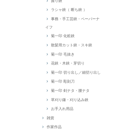
握り鋏
ラシャ鋏（ 断ち鋏 ）
事務・手工芸鋏・ペーパーナ
イフ
菊一印 化粧鋏
散髪用カット鋏・スキ鋏
菊一印 毛抜き
花鋏・木鋏・芽切り
菊一印 切り出し／細切り出し
菊一印 彫刻刀
菊一印 剣ナタ・腰ナタ
草刈り鎌・刈り込み鋏
お手入れ用品
雑貨
作家作品