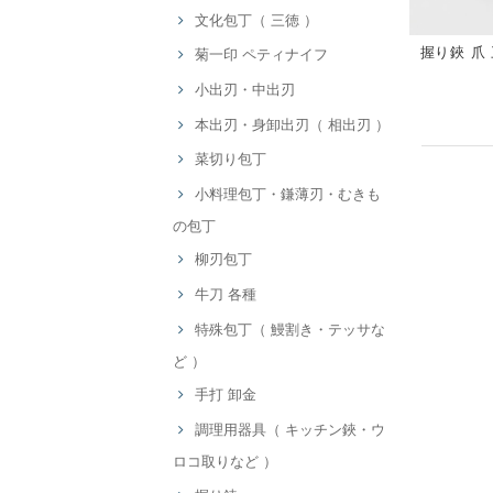
文化包丁（ 三徳 ）
握り鋏 爪
菊一印 ペティナイフ
小出刃・中出刃
本出刃・身卸出刃（ 相出刃 ）
菜切り包丁
小料理包丁・鎌薄刃・むきも
の包丁
柳刃包丁
牛刀 各種
特殊包丁（ 鰻割き・テッサな
ど ）
手打 卸金
調理用器具（ キッチン鋏・ウ
ロコ取りなど ）