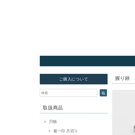
握り鋏
ご購入について
取扱商品
刃物
菊一印 爪切り