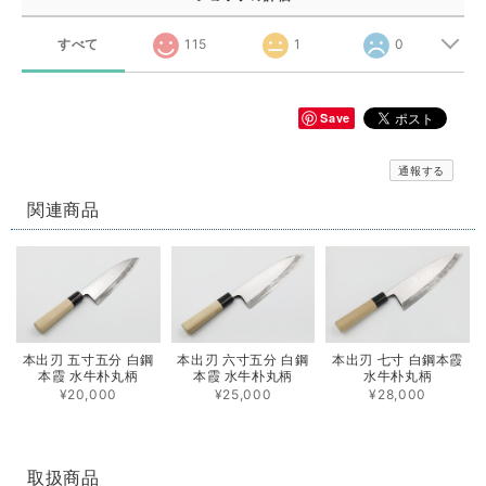
すべて
115
1
0
Save
通報する
関連商品
本出刃 五寸五分 白鋼
本出刃 六寸五分 白鋼
本出刃 七寸 白鋼本霞
本霞 水牛朴丸柄
本霞 水牛朴丸柄
水牛朴丸柄
¥20,000
¥25,000
¥28,000
取扱商品