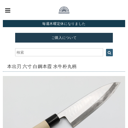
毎週木曜定休になりました
ご購入について
本出刃 六寸 白鋼本霞 水牛朴丸柄