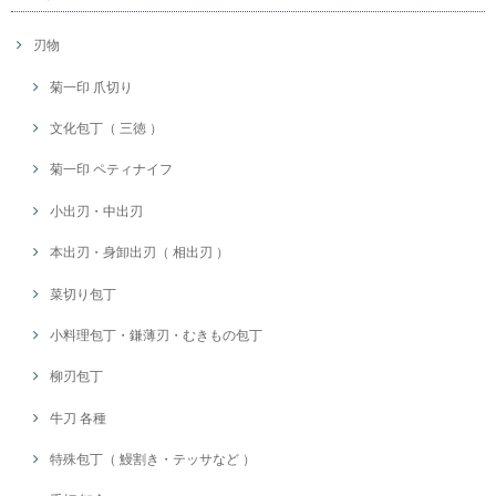
刃物
菊一印 爪切り
文化包丁（ 三徳 ）
菊一印 ペティナイフ
小出刃・中出刃
本出刃・身卸出刃（ 相出刃 ）
菜切り包丁
小料理包丁・鎌薄刃・むきもの包丁
柳刃包丁
牛刀 各種
特殊包丁（ 鰻割き・テッサなど ）