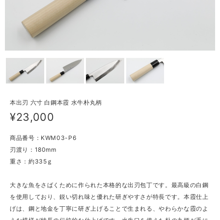
本出刃 六寸 白鋼本霞 水牛朴丸柄
¥23,000
商品番号：KWM03-P6
刃渡り：180mm
重さ：約335ｇ
大きな魚をさばくために作られた本格的な出刃包丁です。最高級の白鋼
を使用しており、鋭い切れ味と優れた研ぎやすさが特長です。本霞仕上
げは、鋼と地金を丁寧に研ぎ上げることで生まれる、やわらかな霞のよ