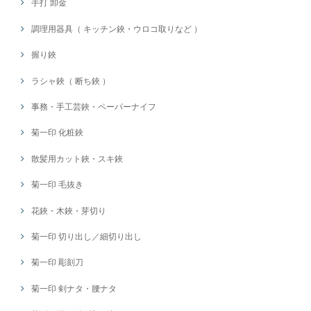
手打 卸金
調理用器具（ キッチン鋏・ウロコ取りなど ）
握り鋏
ラシャ鋏（ 断ち鋏 ）
事務・手工芸鋏・ペーパーナイフ
菊一印 化粧鋏
散髪用カット鋏・スキ鋏
菊一印 毛抜き
花鋏・木鋏・芽切り
菊一印 切り出し／細切り出し
菊一印 彫刻刀
菊一印 剣ナタ・腰ナタ