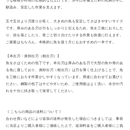
うな模様が特長の伝統的な仕上げです。水牛口を備えた朴の丸柄が手に
馴染み、安定した作業を支えます。
五寸五分より刃渡りが長く、大きめの魚も安定してさばきやすいサイズ
です。厚みのある刃が力をしっかりと伝えるため、魚を三枚におろした
り、頭を落としたり、骨ごと切り分けたりする作業も快適に行えます。
ご家庭はもちろん、本格的に魚を扱う方にもおすすめの一本です。
【本出刃・身卸出刃（相出刃）】
魚をさばくための包丁です。本出刃は厚みのある刃で大型の魚や骨のあ
る魚に適しており、身卸出刃（相出刃）は刃を薄く仕上げることで、魚
を三枚におろす作業がしやすくなっています。用途に合わせてお選びく
ださい。鋼製の包丁はサビやすいため、ご使用後はよく洗い、水分や汚
れを十分に拭き取って保管してください。
《 こちらの商品の送料について 》
合わせ買いなどにより追加の送料が発生した場合につきましては、事前
に当店よりご購入者様にご連絡した上で、追加料金をご購入者様にご負