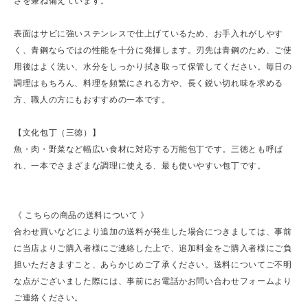
さを兼ね備えています。
表面はサビに強いステンレスで仕上げているため、お手入れがしやす
く、青鋼ならではの性能を十分に発揮します。刃先は青鋼のため、ご使
用後はよく洗い、水分をしっかり拭き取って保管してください。毎日の
調理はもちろん、料理を頻繁にされる方や、長く鋭い切れ味を求める
方、職人の方にもおすすめの一本です。
【文化包丁（三徳）】
魚・肉・野菜など幅広い食材に対応する万能包丁です。三徳とも呼ば
れ、一本でさまざまな調理に使える、最も使いやすい包丁です。
《 こちらの商品の送料について 》
合わせ買いなどにより追加の送料が発生した場合につきましては、事前
に当店よりご購入者様にご連絡した上で、追加料金をご購入者様にご負
担いただきますこと、あらかじめご了承ください。送料についてご不明
な点がございました際には、事前にお電話かお問い合わせフォームより
ご連絡ください。