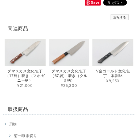
Save
通報する
関連商品
ダマスカス文化包丁
ダマスカス文化包丁
V金ゴールド文化包
（17層）磨き（マホガ
（67層） 磨き（クル
丁 本割込
ニー柄）
ミ柄）
¥8,250
¥21,000
¥25,300
取扱商品
刃物
菊一印 爪切り