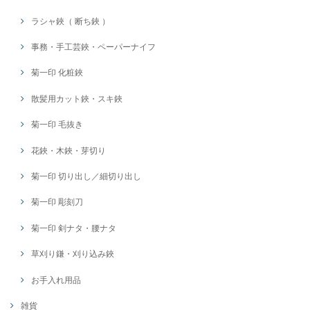
ラシャ鋏（ 断ち鋏 ）
事務・手工芸鋏・ペーパーナイフ
菊一印 化粧鋏
散髪用カット鋏・スキ鋏
菊一印 毛抜き
花鋏・木鋏・芽切り
菊一印 切り出し／細切り出し
菊一印 彫刻刀
菊一印 剣ナタ・腰ナタ
草刈り鎌・刈り込み鋏
お手入れ用品
雑貨