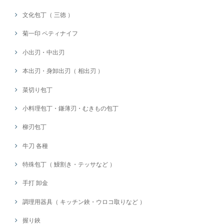
文化包丁（ 三徳 ）
菊一印 ペティナイフ
小出刃・中出刃
本出刃・身卸出刃（ 相出刃 ）
菜切り包丁
小料理包丁・鎌薄刃・むきもの包丁
柳刃包丁
牛刀 各種
特殊包丁（ 鰻割き・テッサなど ）
手打 卸金
調理用器具（ キッチン鋏・ウロコ取りなど ）
握り鋏