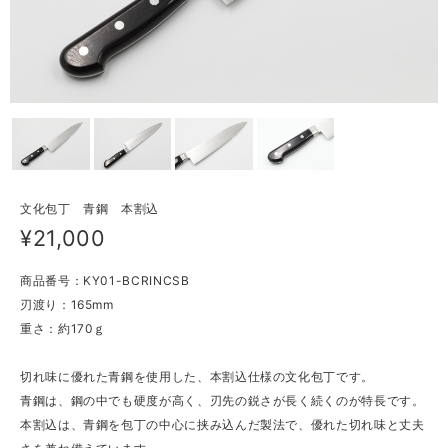
文化包丁 青鋼 本割込
¥21,000
商品番号：KY01-BCRINCSB
刃渡り：165mm
重さ：約170ｇ
切れ味に優れた青鋼を使用した、本割込仕様の文化包丁です。
青鋼は、鋼の中でも硬度が高く、刃先の鋭さが長く続くのが特長です。
本割込は、青鋼を包丁の中心に挟み込んだ製法で、優れた切れ味と丈夫